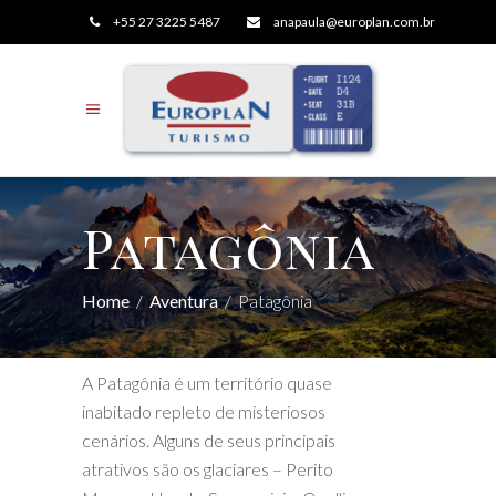
+55 27 3225 5487
anapaula@europlan.com.br
Patagônia
Home
/
Aventura
/
Patagônia
A Patagônia é um território quase
inabitado repleto de misteriosos
cenários. Alguns de seus principais
atrativos são os glaciares – Perito