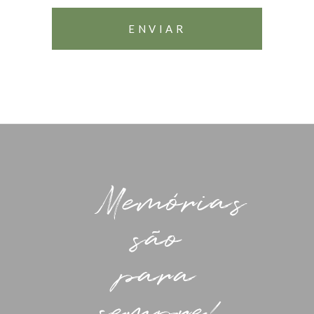
Memórias
são
para
sempre!