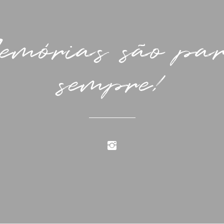
emórias são pa
sempre!