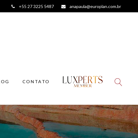
+55 27 3225 5487
anapaula@europlan.com.br
LOG
CONTATO