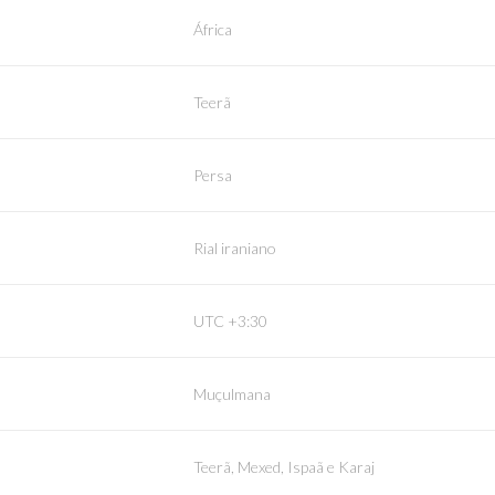
África
Teerã
Persa
Rial iraniano
UTC +3:30
Muçulmana
Teerã, Mexed, Ispaã e Karaj