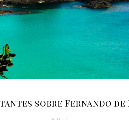
tantes sobre Fernando de
Nordeste