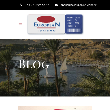
+55 27 3225 5487
anapaula@europlan.com.br
Blog
Home
/
Blog