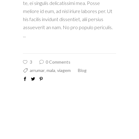
te, ei singulis delicatissimi mea. Posse
meliore id eum, ad nisl iriure labores per. Ut
his facilis invidunt dissentiet, alii persius
assueverit an nam. No pro populo periculis.
3
0 Comments
arrumar
,
mala
,
viagem
Blog