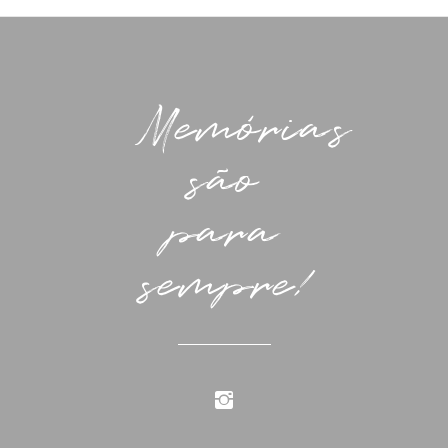
Memórias
são
para
sempre!